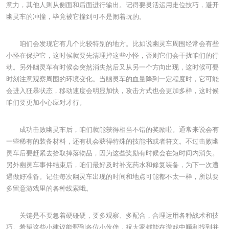
意力，其他人则从侧面和后面进行输出。记得要灵活运用走位技巧，避开
幽灵车的冲撞，毕竟被它撞到可不是闹着玩的。
咱们会发现它有几个比较特别的地方。比如说幽灵车周围经常会有些
小怪在保护它，这时候就要先清理掉这些小怪，否则它们会干扰咱们的行
动。另外幽灵车有时候会突然消失然后又从另一个方向出现，这时候可要
时刻注意观察周围的环境变化。当幽灵车的血量降到一定程度时，它可能
会进入狂暴状态，移动速度会明显加快，攻击方式也会更加多样，这时候
咱们要更加小心应对才行。
成功击败幽灵车后，咱们就能获得相当不错的奖励啦。通常来说会有
一些稀有的装备材料，还有机会获得特殊的技能书或者符文。不过击败幽
灵车后要赶紧去拾取掉落物品，因为这些奖励有时候会在短时间内消失。
另外幽灵车事件结束后，咱们最好及时补充药水和修复装备，为下一次遭
遇做好准备。记住每次幽灵车出现的时间和地点可能都不太一样，所以要
多留意游戏里的各种线索哦。
关键是不要急着硬碰硬，要多观察、多配合，合理运用各种战术和技
巧。希望这些小建议能帮到各位小伙伴，祝大家都能在游戏中顺利找到并