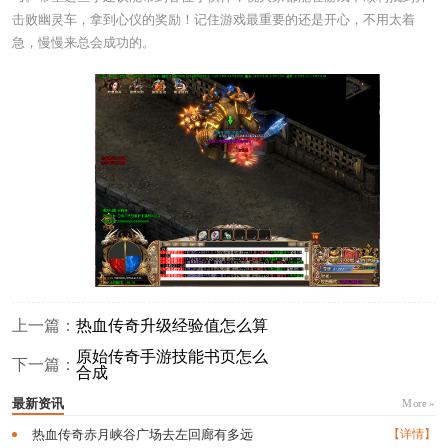
击败幽灵车，拿到心仪的奖励！记住游戏最重要的还是开心，不用太着
急，慢慢来总会成功的。
上一篇：
热血传奇升级经验值怎么算
原始传奇手游技能书页怎么
下一篇：
合成
最新资讯
More »
热血传奇赤月峡谷广场去左回廊有多远
【详情】