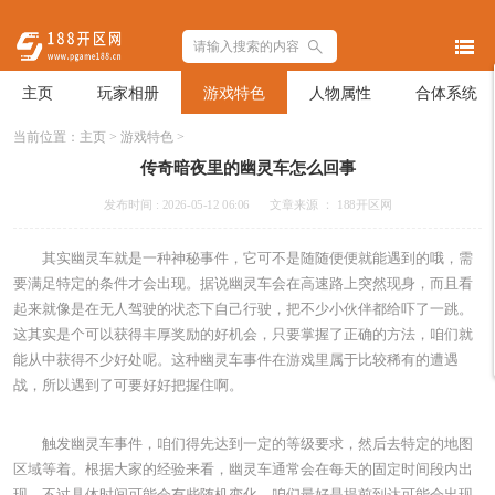
主页
玩家相册
游戏特色
人物属性
合体系统
当前位置：
主页
>
游戏特色
>
传奇暗夜里的幽灵车怎么回事
发布时间 : 2026-05-12 06:06
文章来源 ： 188开区网
其实幽灵车就是一种神秘事件，它可不是随随便便就能遇到的哦，需
要满足特定的条件才会出现。据说幽灵车会在高速路上突然现身，而且看
起来就像是在无人驾驶的状态下自己行驶，把不少小伙伴都给吓了一跳。
这其实是个可以获得丰厚奖励的好机会，只要掌握了正确的方法，咱们就
能从中获得不少好处呢。这种幽灵车事件在游戏里属于比较稀有的遭遇
战，所以遇到了可要好好把握住啊。
触发幽灵车事件，咱们得先达到一定的等级要求，然后去特定的地图
区域等着。根据大家的经验来看，幽灵车通常会在每天的固定时间段内出
现，不过具体时间可能会有些随机变化。咱们最好是提前到达可能会出现