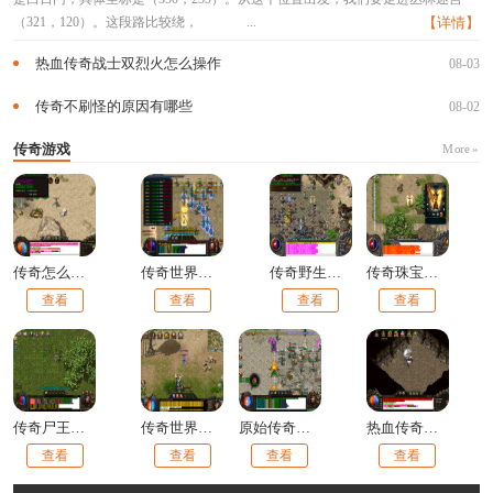
（321，120）。这段路比较绕，
...
【详情】
热血传奇战士双烈火怎么操作
08-03
传奇不刷怪的原因有哪些
08-02
传奇游戏
More »
传奇怎么走位打架
传奇世界怎么打金币
传奇野生尸王多久刷新
传奇珠宝的货品怎么样
查看
查看
查看
查看
传奇尸王洞怎么走
传奇世界烈火伤害计算器在哪
原始传奇神石精华后期还能用吗
热血传奇手动练级技巧
查看
查看
查看
查看