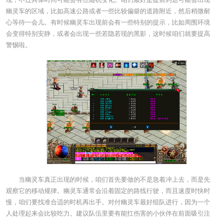
幽灵车的区域，比如高速公路或者一些比较偏僻的道路附近，然后稍微耐
心等待一会儿。有时候幽灵车出现前会有一些特别的提示，比如周围环境
会变得特别安静，或者会出现一些若隐若现的黑影，这时候咱们就要提高
警惕啦。
当幽灵车真正出现的时候，咱们首先要做的不是急着冲上去，而是先
观察它的移动规律。幽灵车通常会沿着固定的路线行驶，而且速度时快时
慢，咱们要找准合适的时机再出手。对付幽灵车最好组队进行，因为一个
人处理起来会比较吃力。建议队伍里要有能扛伤害的小伙伴在前面吸引注