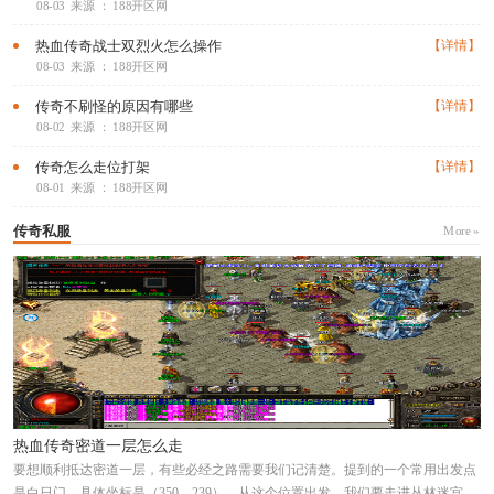
08-03
来源 ： 188开区网
热血传奇战士双烈火怎么操作
【详情】
08-03
来源 ： 188开区网
传奇不刷怪的原因有哪些
【详情】
08-02
来源 ： 188开区网
传奇怎么走位打架
【详情】
08-01
来源 ： 188开区网
传奇私服
More »
热血传奇密道一层怎么走
要想顺利抵达密道一层，有些必经之路需要我们记清楚。提到的一个常用出发点
是白日门，具体坐标是（350，239）。从这个位置出发，我们要走进丛林迷宫