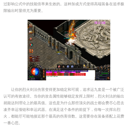
过影响公式中的技能倍率来生效的。这种加成方式使得高端装备在追求极
限输出时显得尤为重要。
让你的烈火剑法伤害变得更加稳定和可观，追求运九套是一个被广泛
认可的有效途径。当你的攻击属性能够稳定发挥上限时，烈火剑法的输出
就能达到理论上的最高值。这也是为什么那些顶尖的战士都会费尽心思去
凑齐幸运项链和幸运武器。在满足这个条件的前提下，你每一次挥出烈
火，都能尽可能地接近那个最高的伤害倍数。这需要你在装备搭配上花费
一番心思。