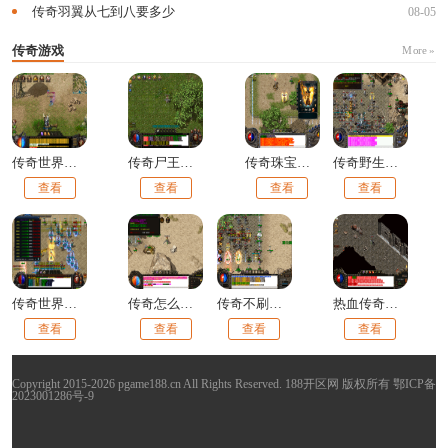
传奇羽翼从七到八要多少
08-05
传奇游戏
More »
传奇世界烈火伤害计算器在哪
传奇尸王洞怎么走
传奇珠宝的货品怎么样
传奇野生尸王多久刷新
查看
查看
查看
查看
传奇世界怎么打金币
传奇怎么走位打架
传奇不刷怪的原因有哪些
热血传奇战士双烈火怎么操作
查看
查看
查看
查看
Copyright 2015-2026 pgame188.cn All Rights Reserved. 188开区网 版权所有
鄂ICP备
2023001286号-9