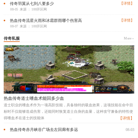
传奇羽翼从七到八要多少
【详情】
08-05
来源 ： 188开区网
热血传奇流星火雨和冰霜群雨哪个伤害高
【详情】
08-07
来源 ： 188开区网
传奇私服
More »
热血传奇道士嗜血术能回多少血
道士职业的嗜血术作为一项高阶技能，具备独特的吸血效果，这项技能在命中目
标时不仅能够造成伤害，还能同时恢复道士自身的血量，这种攻守兼备的特性使
得嗜血术在道士的技能体
...
【详情】
热血传奇赤月峡谷广场去左回廊有多远
08-03