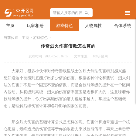
主页
玩家相册
游戏特色
人物属性
合体系统
当前位置：
主页
>
游戏特色
>
传奇烈火伤害倍数怎么算的
发布时间 : 2026-05-05 07:17
文章来源 ： 188开区网
大家好，很多小伙伴对传奇游戏里战士的烈火剑法伤害特别感兴趣，
想知道这个技能到底能打出多少倍的伤害。根据各种讨论和测试，烈火剑
法的伤害并不是一个固定不变的倍数，而是会技能等级的提升在一个区间
内波动。从初级到高级，烈火的伤害倍率范围是逐步扩大的，这意味着你
技能等级的提升，你打出高额伤害的潜力也越来越大。掌握这个基础概
念，是理解后续伤害计算和各种影响因素的前提。
那么烈火伤害的基础计算公式是怎样的呢。伤害计算通常遵循一个核
心思路，最终造成的伤害值等于你的攻击力乘以技能倍率，再乘上暴击带
来的伤害倍率，最后还需要减去目标的防御力。这个公式虽然看起来简