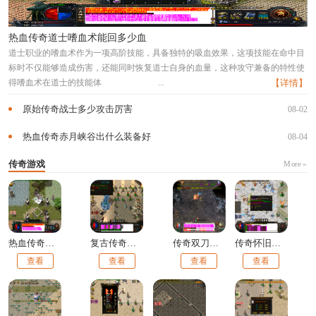
热血传奇道士嗜血术能回多少血
道士职业的嗜血术作为一项高阶技能，具备独特的吸血效果，这项技能在命中目
标时不仅能够造成伤害，还能同时恢复道士自身的血量，这种攻守兼备的特性使
得嗜血术在道士的技能体
...
【详情】
原始传奇战士多少攻击厉害
08-02
热血传奇赤月峡谷出什么装备好
08-04
传奇游戏
More »
热血传奇道士嗜血术能回多少血
复古传奇手游boss位置
传奇双刀手法怎么打技能
传奇怀旧服白日门怎么去
查看
查看
查看
查看