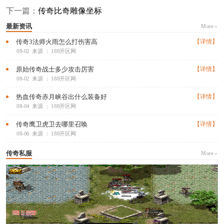
下一篇：
传奇比奇雕像坐标
最新资讯
More »
传奇3法师火雨怎么打伤害高
【详情】
08-02
来源 ： 188开区网
原始传奇战士多少攻击厉害
【详情】
08-02
来源 ： 188开区网
热血传奇赤月峡谷出什么装备好
【详情】
08-04
来源 ： 188开区网
传奇鹰卫虎卫去哪里召唤
【详情】
08-06
来源 ： 188开区网
传奇私服
More »