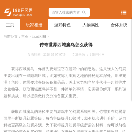
主页
玩家相册
游戏特色
人物属性
合体系统
当前位置：
主页
>
玩家相册
>
传奇世界西域魔鸟怎么获得
发布时间 : 2026-05-07 07:54
文章来源 ： 188开区网
获得西域魔鸟，你首先要知道它在游戏中的栖息地。这只强大的幻翼
主要出现在一些隐藏区域，比如被称为幽冥之地的神秘副本深处。那里充
满了危险，你需要准备好装备和药品，叫上实力相当的小伙伴一起前往才
比较稳妥。获取西域魔鸟并不是一件简单的事情，它需要你解开一系列谜
题和挑战，所以提前做好充分准备至关重要。
获取西域魔鸟的途径主要与游戏中的幻翼系统相关。你需要在幻翼界
面里不断提升幻翼等级，每当等级提升10级时，就有机会进行升阶，从而
解锁更高级的幻翼外观。为了获得提升幻翼等级所需的材料，你可以前往
藏宝阁的商会购买幻羽，或者通过在野外的探索来收集这些关键物品。这