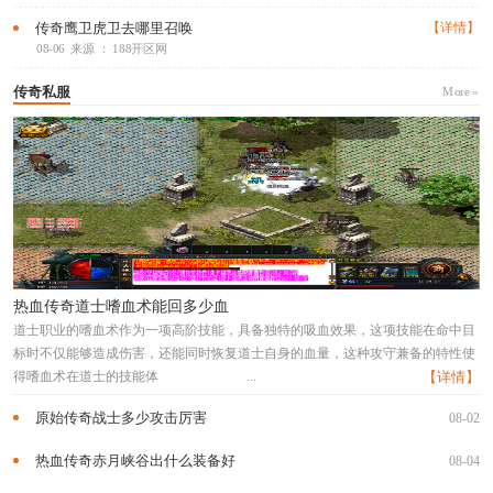
传奇鹰卫虎卫去哪里召唤
【详情】
08-06
来源 ： 188开区网
传奇私服
More »
热血传奇道士嗜血术能回多少血
道士职业的嗜血术作为一项高阶技能，具备独特的吸血效果，这项技能在命中目
标时不仅能够造成伤害，还能同时恢复道士自身的血量，这种攻守兼备的特性使
得嗜血术在道士的技能体
...
【详情】
原始传奇战士多少攻击厉害
08-02
热血传奇赤月峡谷出什么装备好
08-04