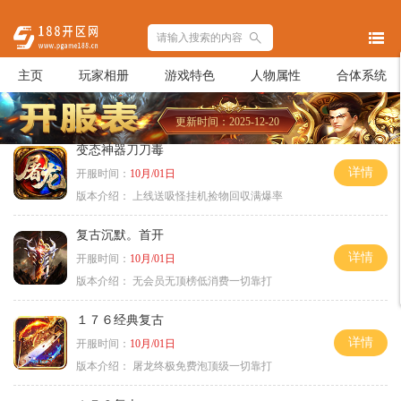
主页
玩家相册
游戏特色
人物属性
合体系统
更新时间：2025-12-20
变态神器刀刀毒
详情
开服时间：
10月/01日
版本介绍：
上线送吸怪挂机捡物回収满爆率
复古沉默。首开
详情
开服时间：
10月/01日
版本介绍：
无会员无顶榜低消费一切靠打
１７６经典复古
详情
开服时间：
10月/01日
版本介绍：
屠龙终极免费泡顶级一切靠打