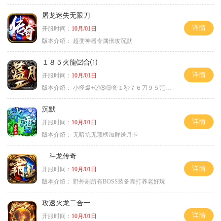
屠龙迷失无限刀
详情
开服时间：
10月/01日
版本介绍：
超变神器专属倍攻沉默
１８５火龍⑵合⑴
详情
开服时间：
10月/01日
版本介绍：
小怪爆+⑦⑧⑨套１秒７６刀９５范围捡
沉默
详情
开服时间：
10月/01日
版本介绍：
无暗坑无顶榜加群送月卡
斗龙传奇
详情
开服时间：
10月/01日
版本介绍：
野外刷所有BOSS装备靠打养老好玩
攻速火龙二合一
详情
开服时间：
10月/01日