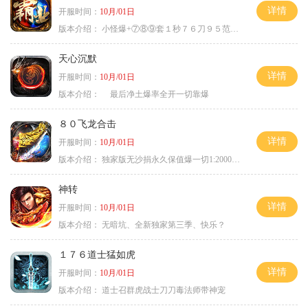
详情
开服时间：
10月/01日
版本介绍：
小怪爆+⑦⑧⑨套１秒７６刀９５范围捡
天心沉默
详情
开服时间：
10月/01日
版本介绍：
最后净土爆率全开一切靠爆
８０飞龙合击
详情
开服时间：
10月/01日
版本介绍：
独家版无沙捐永久保值爆一切1:2000回1
神转
详情
开服时间：
10月/01日
版本介绍：
无暗坑、全新独家第三季、快乐？
１７６道士猛如虎
详情
开服时间：
10月/01日
版本介绍：
道士召群虎战士刀刀毒法师带神宠