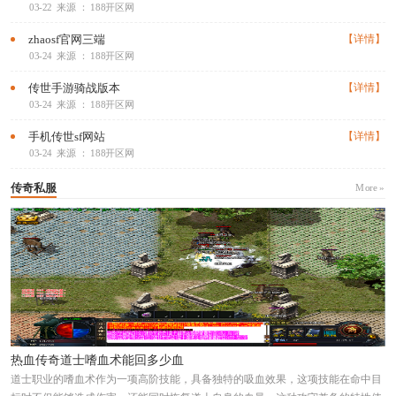
03-22
来源 ： 188开区网
zhaosf官网三端
【详情】
03-24
来源 ： 188开区网
传世手游骑战版本
【详情】
03-24
来源 ： 188开区网
手机传世sf网站
【详情】
03-24
来源 ： 188开区网
传奇私服
More »
热血传奇道士嗜血术能回多少血
道士职业的嗜血术作为一项高阶技能，具备独特的吸血效果，这项技能在命中目