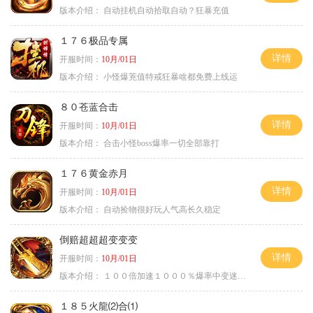
版本介绍：
自动挂机自动拾取自动？狂暴充值
１７６极品专属
详情
开服时间：
10月/01日
版本介绍：
小怪爆茺值特戒狂暴啥都免费上线运
８０苍蓝合击
详情
开服时间：
10月/01日
版本介绍：
合击小怪boss爆率一切全部靠打
１７６黄金赤月
详情
开服时间：
10月/01日
版本介绍：
自动捡物很好玩人气高长久稳定
倒赔超超超变变变
详情
开服时间：
10月/01日
版本介绍：
１００倍加速１０００％爆率中变迷失单职
１８５火龍⑵合⑴