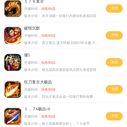
１７６复古
详情
开服时间：
10月/01日
版本介绍：
赤月顶级一切靠打内置挂机保底回収
破馆沉默
详情
开服时间：
10月/01日
版本介绍：
真正复古,震天终极,找回03年乐趣,不搞花里胡
僵5
详情
开服时间：
10月/01日
版本介绍：
铭文战高攻速群旋风法群分身道群狗
狂刀复古大极品
详情
开服时间：
10月/01日
版本介绍：
好玩不累无合成一切靠打赞助免费
１．７6极品+6
详情
开服时间：
10月/01日
版本介绍：
散人老板都爱玩的１．７６金币