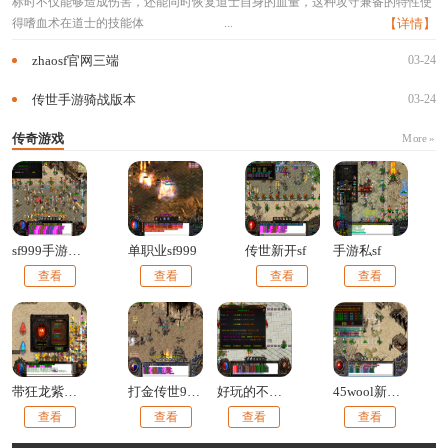
标时不仅能够造成伤害，还能同时恢复道士自身的血量，这种攻守兼备的特性使
得嗜血术在道士的技能体
...
【详情】
zhaosf官网三端
03-24
传世手游骑战版本
03-24
传奇游戏
More »
sf999手游官网
单职业sf999
传世新开sf
手游私sf
查看
查看
查看
查看
带狂龙紫电的传世手游
打金传世9377手游官网
好玩的不花钱的传世手游
45wool新开传世
查看
查看
查看
查看