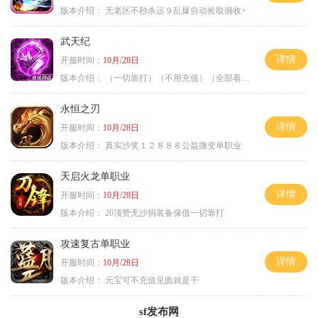
版本介绍：
无老区不秒杀运９乱爆自动捡取徊收+
武天纪
详情
开服时间：
10月/28日
版本介绍：
（一切靠打）（不用充值）（全部看脸）
永恒之刃
详情
开服时间：
10月/28日
版本介绍：
真实沙奖１２８８８公益微变单职业
天启火龙单职业
详情
开服时间：
10月/28日
版本介绍：
20顶赞无沙捐装备保值一切靠打
攻速复古单职业
详情
开服时间：
10月/28日
版本介绍：
元宝可不充值见面就是干
sf发布网