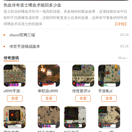
热血传奇道士嗜血术能回多少血
道士职业的嗜血术作为一项高阶技能，具备独特的吸血效果，这项技能在命中目
标时不仅能够造成伤害，还能同时恢复道士自身的血量，这种攻守兼备的特性使
得嗜血术在道士的技能体
...
【详情】
zhaosf官网三端
03-24
传世手游骑战版本
03-24
传奇游戏
More »
sf999手游官网
单职业sf999
传世新开sf
手游私sf
查看
查看
查看
查看