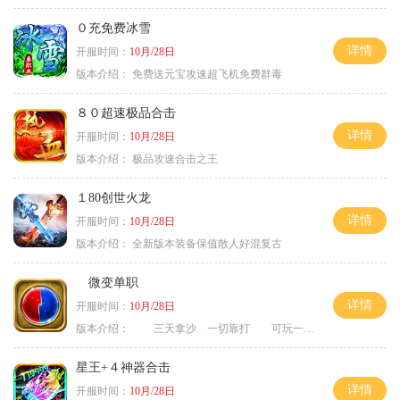
０充免费冰雪
详情
开服时间：
10月/28日
版本介绍：
免费送元宝攻速超飞机免费群毒
８０超速极品合击
详情
开服时间：
10月/28日
版本介绍：
极品攻速合击之王
１80创世火龙
详情
开服时间：
10月/28日
版本介绍：
全新版本装备保值散人好混复古
微变单职
详情
开服时间：
10月/28日
版本介绍：
三天拿沙 一切靠打 可玩一年
星王+４神器合击
详情
开服时间：
10月/28日