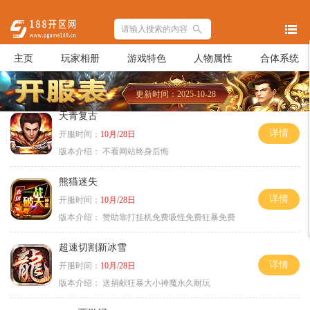
主页
玩家相册
游戏特色
人物属性
合体系统
更新时间：2025-10-28
天青复古
详情
开服时间：
10月/28日
版本介绍：
不看网站终身后悔
熊猫迷失
详情
开服时间：
10月/28日
版本介绍：
赞助靠打挂机免费吸怪免费狂暴免费
超速切割新冰雪
详情
开服时间：
10月/28日
版本介绍：
送捐献狂暴大小神魔永久耐玩