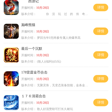
西游记
详情
开服时间：
10月/28日
版本介绍：
你 没 玩 过 的 传 奇
巅峰熊猫
详情
开服时间：
10月/28日
版本介绍：
梦回当年0充终极专属人帅爆率高
最后一个沉默
详情
开服时间：
10月/28日
版本介绍：
(散人)(福利)(白玩)
178雷霆金币合击
详情
开服时间：
10月/28日
版本介绍：
无聚灵珠，无变态装备技能，金条金刚石保底
１７６清霜合击
详情
开服时间：
10月/28日
版本介绍：
散人好混赞助可打长久耐玩