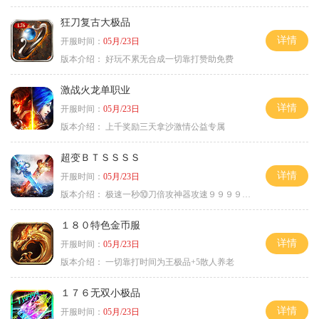
狂刀复古大极品
详情
开服时间：
05月/23日
版本介绍：
好玩不累无合成一切靠打赞助免费
激战火龙单职业
详情
开服时间：
05月/23日
版本介绍：
上千奖励三天拿沙激情公益专属
超变ＢＴＳＳＳＳ
详情
开服时间：
05月/23日
版本介绍：
极速一秒⑩刀倍攻神器攻速９９９９①挑
１８０特色金币服
详情
开服时间：
05月/23日
版本介绍：
一切靠打时间为王极品+5散人养老
１７６无双小极品
详情
开服时间：
05月/23日