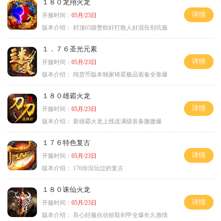
１８０龙翔火龙
详情
开服时间：
05月/23日
版本介绍：
封顶65级赞助好打散人好混告别坑服
１．７６圣光元素
详情
开服时间：
05月/23日
版本介绍：
纯货币版本独家铸星极品装备全靠爆
１８０雄霸火龙
详情
开服时间：
05月/23日
版本介绍：
新雄霸火龙上线送满级装备嗷嗷爆
１７６特色复古
详情
开服时间：
05月/23日
版本介绍：
176你没玩过的复古
１８０诛仙火龙
详情
开服时间：
05月/23日
版本介绍：
良心好服自动拾取剑甲全爆长久激情