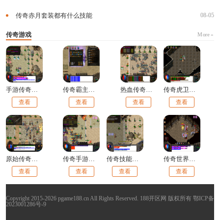
传奇赤月套装都有什么技能
08-05
传奇游戏
More »
手游传奇打架技巧攻略
传奇霸主后期玩法师还是战士好
热血传奇新手指南怎么获得的
传奇虎卫的属性有哪些
查看
查看
查看
查看
原始传奇宝宝多久叛变
传奇手游怎么提高爆率技巧
传奇技能书等级的作用
传奇世界主宰者多少钱
查看
查看
查看
查看
Copyright 2015-2026 pgame188.cn All Rights Reserved. 188开区网 版权所有
鄂ICP备
2023001286号-9