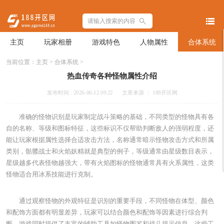
主页
玩家相册
游戏特色
人物属性
合体系统
当前位置：
主页
>
合体系统
>
热血传奇各种怪物属性介绍
发布时间 : 2026-06-12 09:22
文章来源 ： 188开区网
准确的怪物识别是玩家制定战斗策略的基础，不同类型的怪物具有各
自的名称、等级和图标特征，这些标识不仅帮助判断敌人的强弱程度，还
能让玩家根据属性选择合适攻击方法，名称通常暗示怪物攻击方式和所属
类别，骷髅战士和火焰妖精就是典型的例子，等级通常由星级数目表示，
星级越多代表怪物越强大，带有火焰图标的怪物通常具有火系属性，这类
怪物适合用冰系技能进行克制。
通过观察怪物的外观特征是识别的重要手段，不同怪物在体型、颜色
和配饰方面都有明显差异，玩家可以结合颜色和配饰等因素进行综合判
断，游戏同时提供了丰富的辅助工具如怪物图鉴和战斗提示信息，这些工