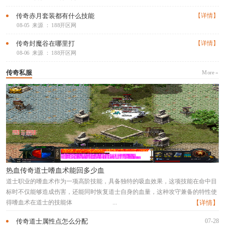
传奇赤月套装都有什么技能
【详情】
08-05
来源 ： 188开区网
传奇封魔谷在哪里打
【详情】
08-06
来源 ： 188开区网
传奇私服
More »
热血传奇道士嗜血术能回多少血
道士职业的嗜血术作为一项高阶技能，具备独特的吸血效果，这项技能在命中目
标时不仅能够造成伤害，还能同时恢复道士自身的血量，这种攻守兼备的特性使
得嗜血术在道士的技能体
...
【详情】
传奇道士属性点怎么分配
07-28